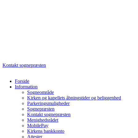
Kontakt sognepræsten
Forside
Information
Sogneområde
Kirken og kapellets åbningstider og beliggenhed
Parkeringsmuligheder
Sognepræsten
Kontakt sognepræsten
Menighedsrådet
MobilePay
Kirkens bankkonto
Attester