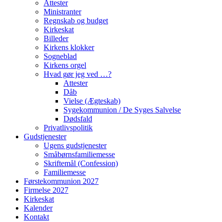
Attester
Ministranter
Regnskab og budget
Kirkeskat
Billeder
Kirkens klokker
Sogneblad
Kirkens orgel
Hvad gør jeg ved …?
Attester
Dåb
Vielse (Ægteskab)
Sygekommunion / De Syges Salvelse
Dødsfald
Privatlivspolitik
Gudstjenester
Ugens gudstjenester
Småbørnsfamiliemesse
Skriftemål (Confession)
Familiemesse
Førstekommunion 2027
Firmelse 2027
Kirkeskat
Kalender
Kontakt