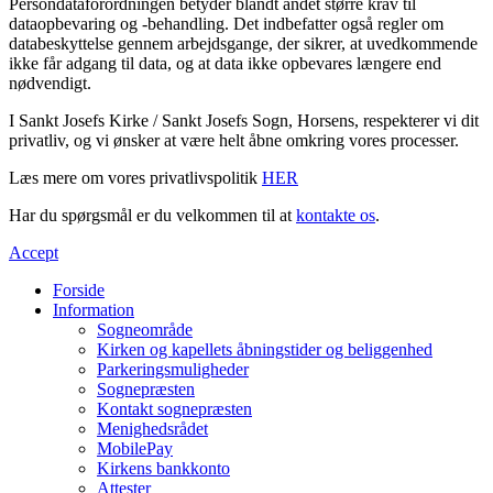
Persondataforordningen betyder blandt andet større krav til
dataopbevaring og -behandling. Det indbefatter også regler om
databeskyttelse gennem arbejdsgange, der sikrer, at uvedkommende
ikke får adgang til data, og at data ikke opbevares længere end
nødvendigt.
I Sankt Josefs Kirke / Sankt Josefs Sogn, Horsens, respekterer vi dit
privatliv, og vi ønsker at være helt åbne omkring vores processer.
Læs mere om vores privatlivspolitik
HER
Har du spørgsmål er du velkommen til at
kontakte os
.
Accept
Forside
Information
Sogneområde
Kirken og kapellets åbningstider og beliggenhed
Parkeringsmuligheder
Sognepræsten
Kontakt sognepræsten
Menighedsrådet
MobilePay
Kirkens bankkonto
Attester