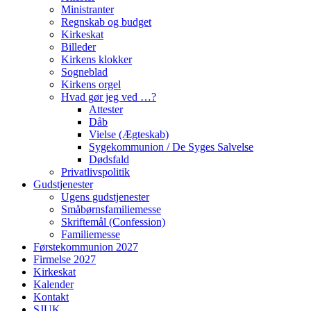
Ministranter
Regnskab og budget
Kirkeskat
Billeder
Kirkens klokker
Sogneblad
Kirkens orgel
Hvad gør jeg ved …?
Attester
Dåb
Vielse (Ægteskab)
Sygekommunion / De Syges Salvelse
Dødsfald
Privatlivspolitik
Gudstjenester
Ugens gudstjenester
Småbørnsfamiliemesse
Skriftemål (Confession)
Familiemesse
Førstekommunion 2027
Firmelse 2027
Kirkeskat
Kalender
Kontakt
SJUK