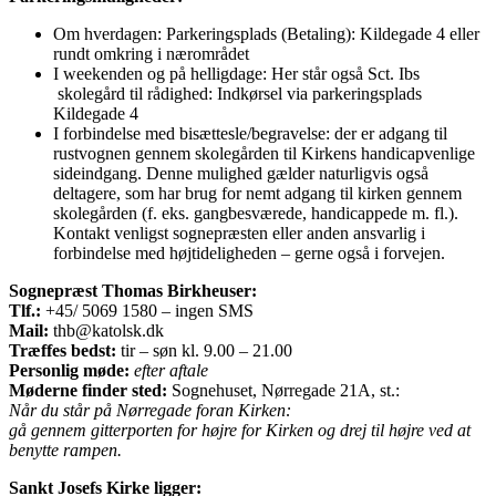
Om hverdagen: Parkeringsplads (Betaling): Kildegade 4 eller
rundt omkring i nærområdet
I weekenden og på helligdage: Her står også Sct. Ibs
skolegård til rådighed: Indkørsel via parkeringsplads
Kildegade 4
I forbindelse med bisættesle/begravelse: der er adgang til
rustvognen gennem skolegården til Kirkens handicapvenlige
sideindgang. Denne mulighed gælder naturligvis også
deltagere, som har brug for nemt adgang til kirken gennem
skolegården (f. eks. gangbesværede, handicappede m. fl.).
Kontakt venligst sognepræsten eller anden ansvarlig i
forbindelse med højtideligheden – gerne også i forvejen.
Sognepræst Thomas Birkheuser:
Tlf.:
+45/ 5069 1580 – ingen SMS
Mail:
thb@katolsk.dk
Træffes bedst:
tir – søn kl. 9.00 – 21.00
Personlig møde:
efter aftale
Møderne finder sted:
Sognehuset, Nørregade 21A, st.:
Når du står på Nørregade foran Kirken:
gå gennem gitterporten for højre for Kirken og drej til højre ved at
benytte rampen.
Sankt Josefs Kirke ligger: